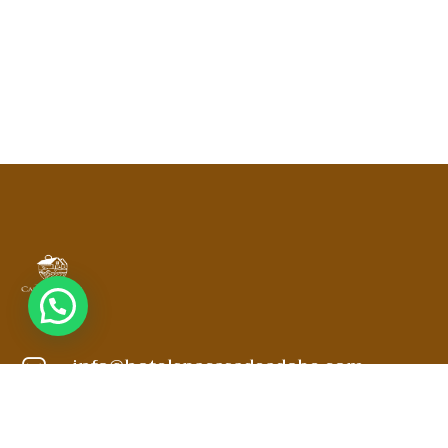
info@hotelspacasadeadobe.com
3188519797
3102871904